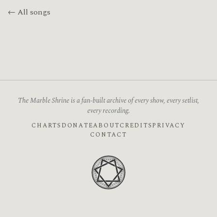
← All songs
The Marble Shrine is a fan-built archive of every show, every setlist,
every recording.
CHARTS
DONATE
ABOUT
CREDITS
PRIVACY
CONTACT